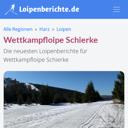
Alle Regionen
Harz
Loipen
Wettkampfloipe Schierke
Die neuesten Loipenberichte für
Wettkampfloipe Schierke