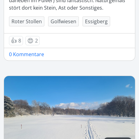
daneben im Pulver) sind fantastisch. Naturgemäß 
stört dort kein Stein, Ast oder Sonstiges.
Roter Stollen
Golfwiesen
Essigberg
👍
😍
8
2
0 Kommentare