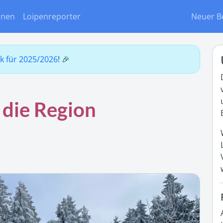
onen
Loipenreporter
Neuer B
ck für 2025/2026
! 🎉
 die Region