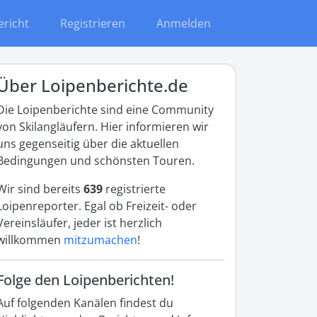
ericht
Registrieren
Anmelden
Über Loipenberichte.de
Die Loipenberichte sind eine Community
von Skilangläufern. Hier informieren wir
uns gegenseitig über die aktuellen
Bedingungen und schönsten Touren.
Wir sind bereits
639
registrierte
Loipenreporter. Egal ob Freizeit- oder
Vereinsläufer, jeder ist herzlich
willkommen
mitzumachen
!
Folge den Loipenberichten!
Auf folgenden Kanälen findest du