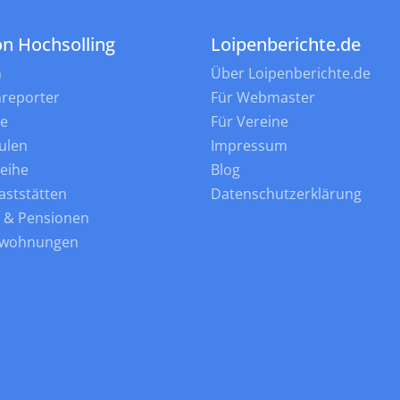
on Hochsolling
Loipenberichte.de
n
Über Loipenberichte.de
nreporter
Für Webmaster
ne
Für Vereine
ulen
Impressum
leihe
Blog
aststätten
Datenschutzerklärung
s & Pensionen
nwohnungen