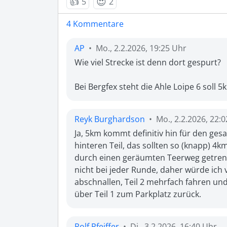
👍
😍
5
2
4 Kommentare
AP
•
Mo., 2.2.2026, 19:25 Uhr
Wie viel Strecke ist denn dort gespurt? 

Bei Bergfex steht die Ahle Loipe 6 soll 5
Reyk Burghardson
•
Mo., 2.2.2026, 22:
Ja, 5km kommt definitiv hin für den ge
hinteren Teil, das sollten so (knapp) 4km
durch einen geräumten Teerweg getrennt
nicht bei jeder Runde, daher würde ich v
abschnallen, Teil 2 mehrfach fahren u
über Teil 1 zum Parkplatz zurück.
Rolf Pfeiffer
•
Di., 3.2.2026, 16:40 Uhr