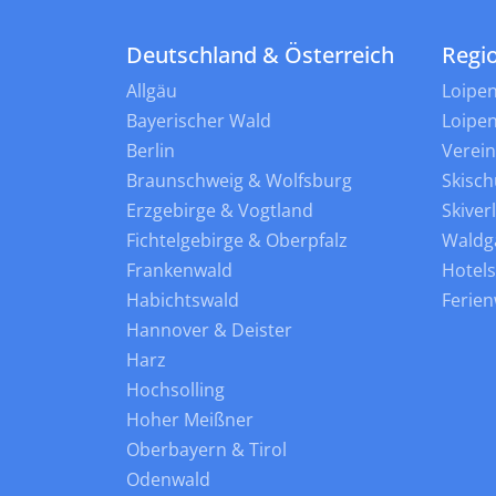
Deutschland & Österreich
Regi
Allgäu
Loipe
Bayerischer Wald
Loipe
Berlin
Verei
Braunschweig & Wolfsburg
Skisch
Erzgebirge & Vogtland
Skiver
Fichtelgebirge & Oberpfalz
Waldg
Frankenwald
Hotel
Habichtswald
Ferie
Hannover & Deister
Harz
Hochsolling
Hoher Meißner
Oberbayern & Tirol
Odenwald