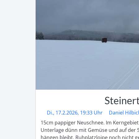
Steiner
Di., 17.2.2026, 19:33 Uhr
Daniel Hilbic
15cm pappiger Neuschnee. Im Kerngebiet
Unterlage dünn mit Gemüse und auf der Sc
hängen bleibt. Ruhplatzloipe noch nicht g