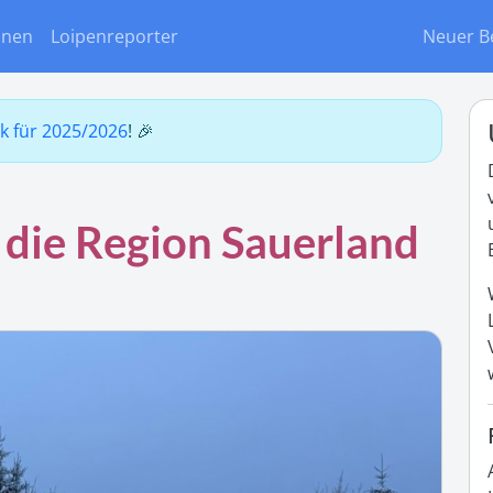
onen
Loipenreporter
Neuer B
ck für 2025/2026
! 🎉
 die Region Sauerland