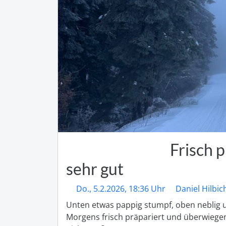
Frisch 
sehr gut
Do., 5.2.2026, 18:36 Uhr
Daniel Hilbic
Unten etwas pappig stumpf, oben neblig un
Morgens frisch präpariert und überwiegend