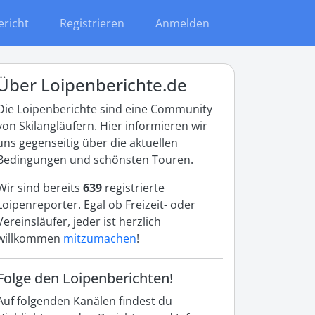
ericht
Registrieren
Anmelden
Über Loipenberichte.de
Die Loipenberichte sind eine Community
von Skilangläufern. Hier informieren wir
uns gegenseitig über die aktuellen
Bedingungen und schönsten Touren.
Wir sind bereits
639
registrierte
Loipenreporter. Egal ob Freizeit- oder
Vereinsläufer, jeder ist herzlich
willkommen
mitzumachen
!
Folge den Loipenberichten!
Auf folgenden Kanälen findest du