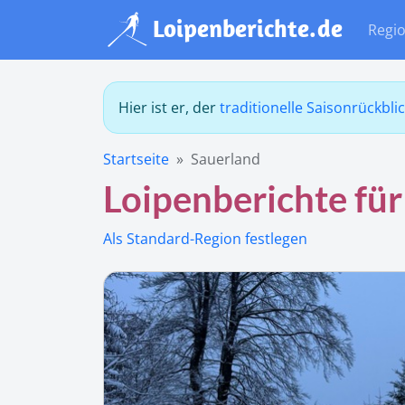
Regi
Hier ist er, der
traditionelle Saisonrückbli
Startseite
Sauerland
Loipenberichte für
Als Standard-Region festlegen