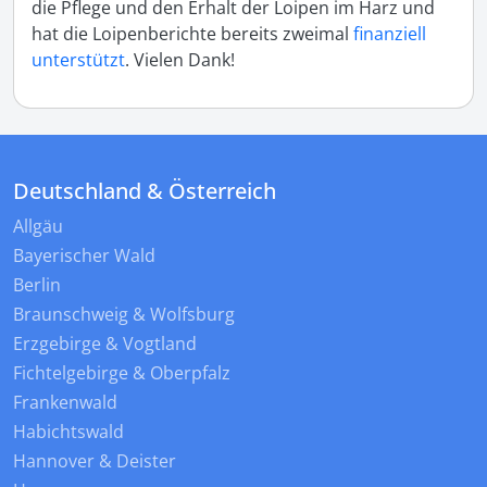
die Pflege und den Erhalt der Loipen im Harz und
hat die Loipenberichte bereits zweimal
finanziell
unterstützt
. Vielen Dank!
Deutschland & Österreich
Allgäu
Bayerischer Wald
Berlin
Braunschweig & Wolfsburg
Erzgebirge & Vogtland
Fichtelgebirge & Oberpfalz
Frankenwald
Habichtswald
Hannover & Deister