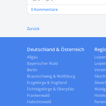
0 Kommentare
Zurück
Deutschland & Österreich
Regi
Allgäu
Loipe
Bayerischer Wald
Loipe
Berlin
Verei
Braunschweig & Wolfsburg
Skisch
Erzgebirge & Vogtland
Skiver
Fichtelgebirge & Oberpfalz
Waldg
Frankenwald
Hotel
Habichtswald
Ferie