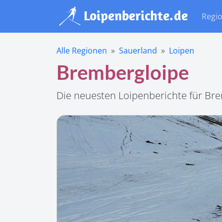
Regi
Alle Regionen
Sauerland
Loipen
Brembergloipe
Die neuesten Loipenberichte für Br