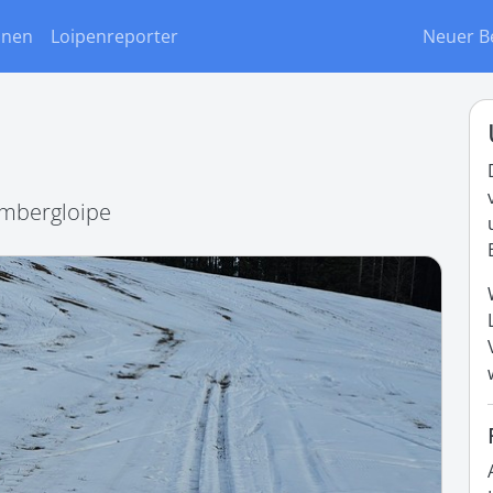
onen
Loipenreporter
Neuer B
embergloipe