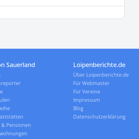
on Sauerland
Loipenberichte.de
n
Über Loipenberichte.de
nreporter
Für Webmaster
ne
Für Vereine
ulen
Impressum
leihe
Blog
aststätten
Datenschutzerklärung
s & Pensionen
nwohnungen