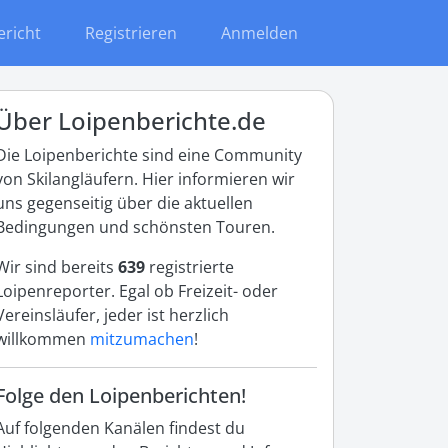
ericht
Registrieren
Anmelden
Über Loipenberichte.de
Die Loipenberichte sind eine Community
von Skilangläufern. Hier informieren wir
uns gegenseitig über die aktuellen
Bedingungen und schönsten Touren.
Wir sind bereits
639
registrierte
Loipenreporter. Egal ob Freizeit- oder
Vereinsläufer, jeder ist herzlich
willkommen
mitzumachen
!
Folge den Loipenberichten!
Auf folgenden Kanälen findest du