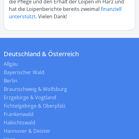
die Pflege und den Erhalt der Loipen im Harz und
hat die Loipenberichte bereits zweimal
finanziell
unterstützt
. Vielen Dank!
Deutschland & Österreich
Allgäu
Bayerischer Wald
Berlin
Braunschweig & Wolfsburg
Erzgebirge & Vogtland
Fichtelgebirge & Oberpfalz
Frankenwald
Habichtswald
Hannover & Deister