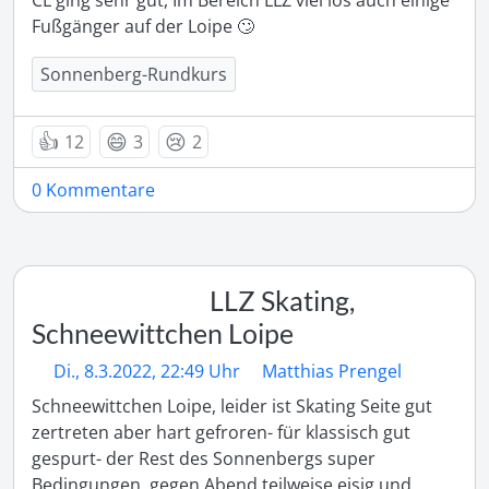
CL ging sehr gut, Im Bereich LLZ viel los auch einige 
Fußgänger auf der Loipe 🙄
Sonnenberg-Rundkurs
👍
😄
😢
12
3
2
0 Kommentare
LLZ Skating,
Schneewittchen Loipe
Di., 8.3.2022, 22:49 Uhr
Matthias Prengel
Schneewittchen Loipe, leider ist Skating Seite gut 
zertreten aber hart gefroren- für klassisch gut 
gespurt- der Rest des Sonnenbergs super 
Bedingungen, gegen Abend teilweise eisig und 