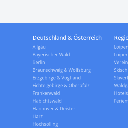
Deutschland & Österreich
Regi
Allgäu
Loipe
Bayerischer Wald
Loipe
Berlin
Verei
Braunschweig & Wolfsburg
Skisch
Erzgebirge & Vogtland
Skiver
Fichtelgebirge & Oberpfalz
Waldg
Frankenwald
Hotel
Habichtswald
Ferie
Hannover & Deister
Harz
Hochsolling