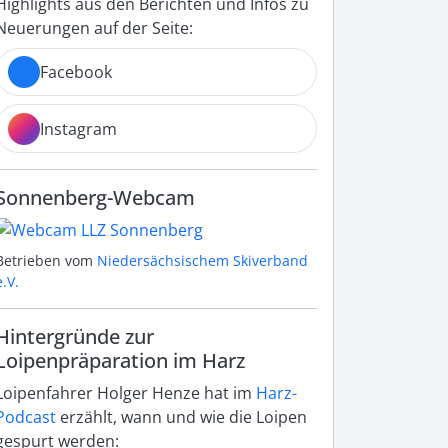
Highlights aus den Berichten und Infos zu
Neuerungen auf der Seite:
Facebook
Instagram
Sonnenberg-Webcam
Betrieben vom
Niedersächsischem Skiverband
e.V.
Hintergründe zur
Loipenpräparation im Harz
Loipenfahrer Holger Henze hat im
Harz-
Podcast
erzählt, wann und wie die Loipen
gespurt werden: