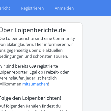
ericht
Registrieren
Anmelden
Über Loipenberichte.de
Die Loipenberichte sind eine Community
von Skilangläufern. Hier informieren wir
uns gegenseitig über die aktuellen
Bedingungen und schönsten Touren.
Wir sind bereits
639
registrierte
Loipenreporter. Egal ob Freizeit- oder
Vereinsläufer, jeder ist herzlich
willkommen
mitzumachen
!
Folge den Loipenberichten!
Auf folgenden Kanälen findest du