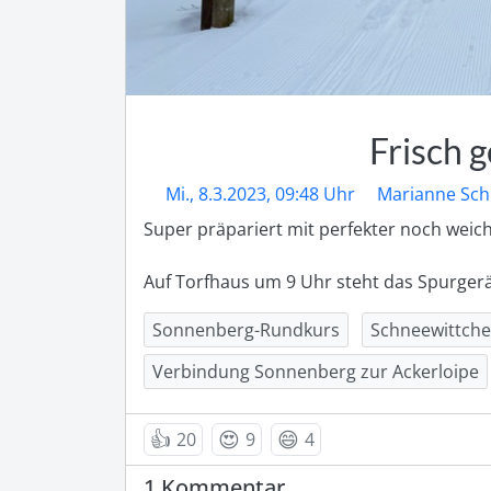
Frisch g
Mi., 8.3.2023, 09:48 Uhr
Marianne Sch
Super präpariert mit perfekter noch weic
Auf Torfhaus um 9 Uhr steht das Spurgerät 
Sonnenberg-Rundkurs
Schneewittche
Verbindung Sonnenberg zur Ackerloipe
👍
😍
😄
20
9
4
1 Kommentar