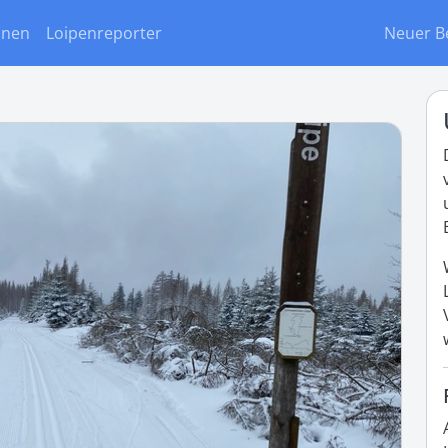
onen
Loipenreporter
Neuer B