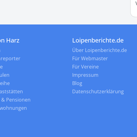
on Harz
Loipenberichte.de
n
Über Loipenberichte.de
nreporter
Für Webmaster
ne
Für Vereine
ulen
Impressum
leihe
Blog
aststätten
Datenschutzerklärung
s & Pensionen
nwohnungen