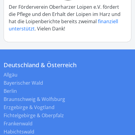
Der Förderverein Oberharzer Loipen e.V. fördert
die Pflege und den Erhalt der Loipen im Harz und
hat die Loipenberichte bereits zweimal
finanziell
unterstützt
. Vielen Dank!
Deutschland & Österreich
Allgäu
Bayerischer Wald
Berlin
Braunschweig & Wolfsburg
Erzgebirge & Vogtland
Fichtelgebirge & Oberpfalz
Frankenwald
Habichtswald