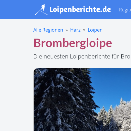
Regi
Alle Regionen
Harz
Loipen
Brombergloipe
Die neuesten Loipenberichte für Br