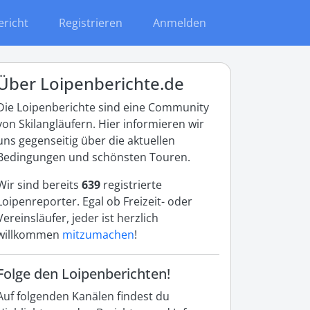
ericht
Registrieren
Anmelden
Über Loipenberichte.de
Die Loipenberichte sind eine Community
von Skilangläufern. Hier informieren wir
uns gegenseitig über die aktuellen
Bedingungen und schönsten Touren.
Wir sind bereits
639
registrierte
Loipenreporter. Egal ob Freizeit- oder
Vereinsläufer, jeder ist herzlich
willkommen
mitzumachen
!
Folge den Loipenberichten!
Auf folgenden Kanälen findest du