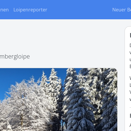
onen
Loipenreporter
Neuer B
ombergloipe