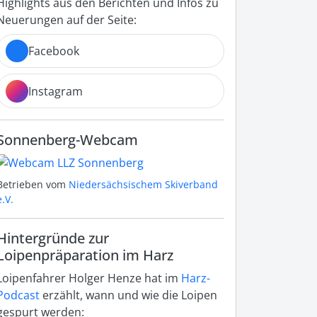
Highlights aus den Berichten und Infos zu
Neuerungen auf der Seite:
Facebook
Instagram
Sonnenberg-Webcam
Betrieben vom
Niedersächsischem Skiverband
e.V.
Hintergründe zur
Loipenpräparation im Harz
Loipenfahrer Holger Henze hat im
Harz-
Podcast
erzählt, wann und wie die Loipen
gespurt werden: