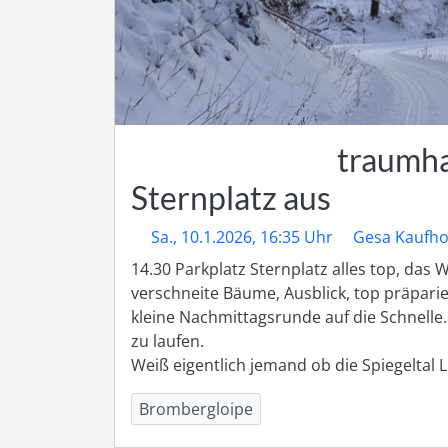
traumh
Sternplatz aus
Sa., 10.1.2026, 16:35 Uhr
Gesa Kaufho
14.30 Parkplatz Sternplatz alles top, das We
verschneite Bäume, Ausblick, top präparier
kleine Nachmittagsrunde auf die Schnelle. 
zu laufen.

Weiß eigentlich jemand ob die Spiegeltal 
Brombergloipe