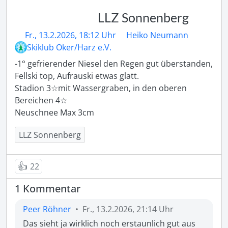
LLZ Sonnenberg
Fr., 13.2.2026, 18:12 Uhr
Heiko Neumann
Skiklub Oker/Harz e.V.
-1° gefrierender Niesel den Regen gut überstanden, 
Fellski top, Aufrauski etwas glatt.

Stadion 3☆mit Wassergraben, in den oberen 
Bereichen 4☆ 

Neuschnee Max 3cm
LLZ Sonnenberg
👍
22
1 Kommentar
Peer Röhner
•
Fr., 13.2.2026, 21:14 Uhr
Das sieht ja wirklich noch erstaunlich gut aus 