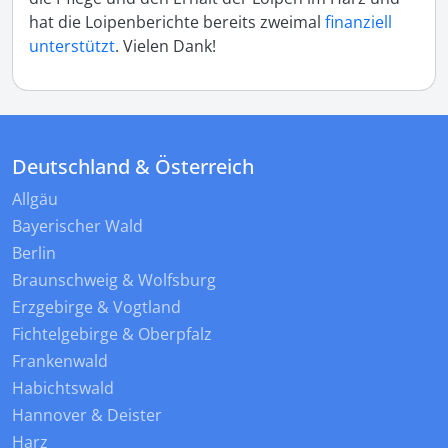
hat die Loipenberichte bereits zweimal
finanziell
unterstützt
. Vielen Dank!
Deutschland & Österreich
Allgäu
Bayerischer Wald
Berlin
Braunschweig & Wolfsburg
Erzgebirge & Vogtland
Fichtelgebirge & Oberpfalz
Frankenwald
Habichtswald
Hannover & Deister
Harz