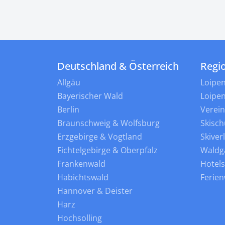
Deutschland & Österreich
Regi
Allgäu
Loipe
Bayerischer Wald
Loipe
Berlin
Verei
Braunschweig & Wolfsburg
Skisch
Erzgebirge & Vogtland
Skiver
Fichtelgebirge & Oberpfalz
Waldg
Frankenwald
Hotel
Habichtswald
Ferie
Hannover & Deister
Harz
Hochsolling