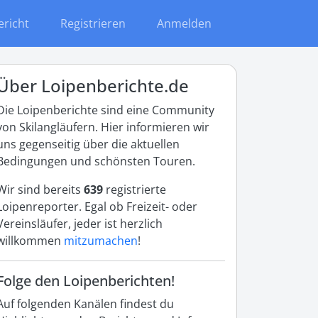
ericht
Registrieren
Anmelden
Über Loipenberichte.de
Die Loipenberichte sind eine Community
von Skilangläufern. Hier informieren wir
uns gegenseitig über die aktuellen
Bedingungen und schönsten Touren.
Wir sind bereits
639
registrierte
Loipenreporter. Egal ob Freizeit- oder
Vereinsläufer, jeder ist herzlich
willkommen
mitzumachen
!
Folge den Loipenberichten!
Auf folgenden Kanälen findest du