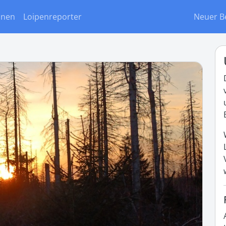
onen
Loipenreporter
Neuer B