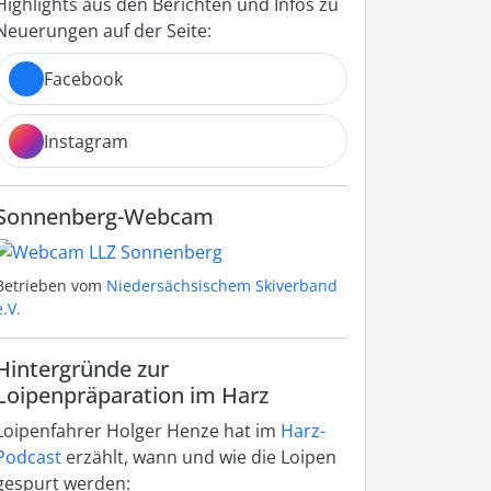
Highlights aus den Berichten und Infos zu
Neuerungen auf der Seite:
Facebook
Instagram
Sonnenberg-Webcam
Betrieben vom
Niedersächsischem Skiverband
e.V.
Hintergründe zur
Loipenpräparation im Harz
Loipenfahrer Holger Henze hat im
Harz-
Podcast
erzählt, wann und wie die Loipen
gespurt werden: