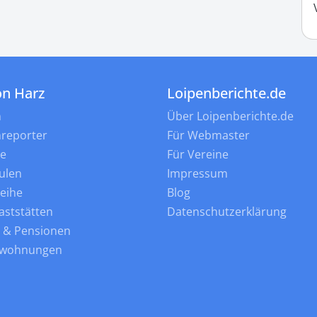
on Harz
Loipenberichte.de
n
Über Loipenberichte.de
nreporter
Für Webmaster
ne
Für Vereine
ulen
Impressum
leihe
Blog
aststätten
Datenschutzerklärung
s & Pensionen
nwohnungen