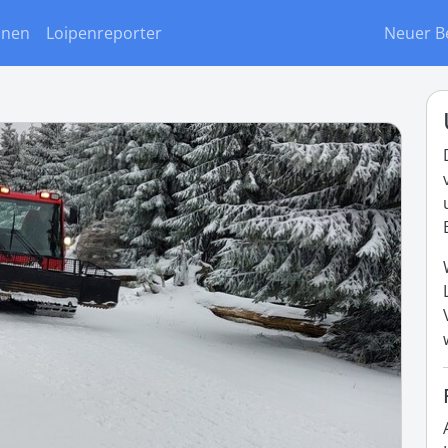
onen
Loipenreporter
Neuer B