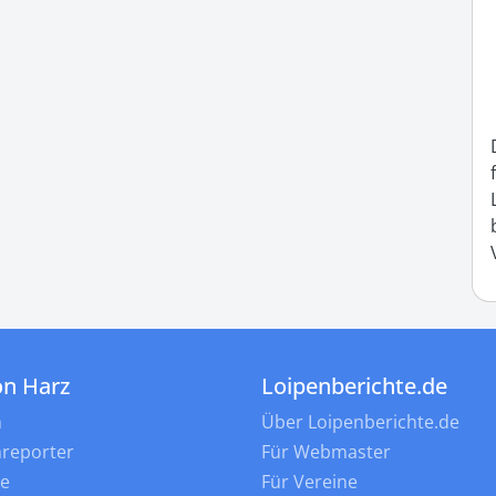
on Harz
Loipenberichte.de
n
Über Loipenberichte.de
nreporter
Für Webmaster
ne
Für Vereine