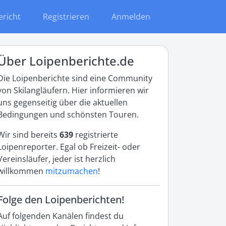
ericht
Registrieren
Anmelden
Über Loipenberichte.de
Die Loipenberichte sind eine Community
von Skilangläufern. Hier informieren wir
uns gegenseitig über die aktuellen
Bedingungen und schönsten Touren.
Wir sind bereits
639
registrierte
Loipenreporter. Egal ob Freizeit- oder
Vereinsläufer, jeder ist herzlich
willkommen
mitzumachen
!
Folge den Loipenberichten!
Auf folgenden Kanälen findest du