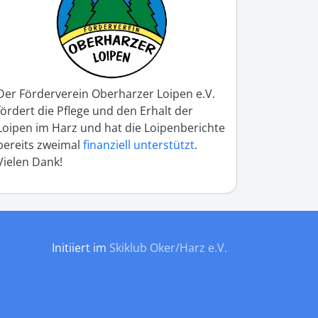
Der Förderverein Oberharzer Loipen e.V.
fördert die Pflege und den Erhalt der
Loipen im Harz und hat die Loipenberichte
bereits zweimal
finanziell unterstützt
.
Vielen Dank!
Initiiert im
Skiklub Oker/Harz e.V.