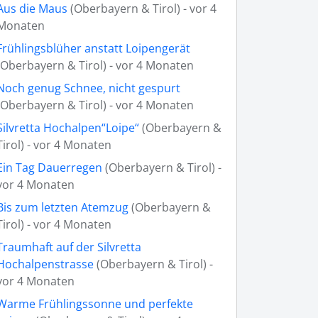
Aus die Maus
(Oberbayern & Tirol) - vor 4
Monaten
Frühlingsblüher anstatt Loipengerät
(Oberbayern & Tirol) - vor 4 Monaten
Noch genug Schnee, nicht gespurt
(Oberbayern & Tirol) - vor 4 Monaten
Silvretta Hochalpen“Loipe“
(Oberbayern &
Tirol) - vor 4 Monaten
Ein Tag Dauerregen
(Oberbayern & Tirol) -
vor 4 Monaten
Bis zum letzten Atemzug
(Oberbayern &
Tirol) - vor 4 Monaten
Traumhaft auf der Silvretta
Hochalpenstrasse
(Oberbayern & Tirol) -
vor 4 Monaten
Warme Frühlingssonne und perfekte