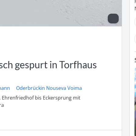
isch gespurt in Torfhaus
mann
Oderbrückin Nouseva Voima
Ehrenfriedhof bis Eckersprung mit 
ra