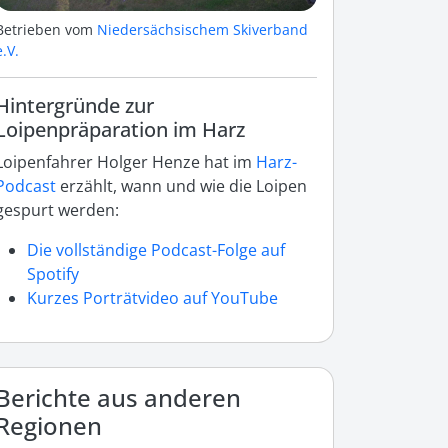
Betrieben vom
Niedersächsischem Skiverband
e.V.
Hintergründe zur
Loipenpräparation im Harz
Loipenfahrer Holger Henze hat im
Harz-
Podcast
erzählt, wann und wie die Loipen
gespurt werden:
Die vollständige Podcast-Folge auf
Spotify
Kurzes Porträtvideo auf YouTube
Berichte aus anderen
Regionen