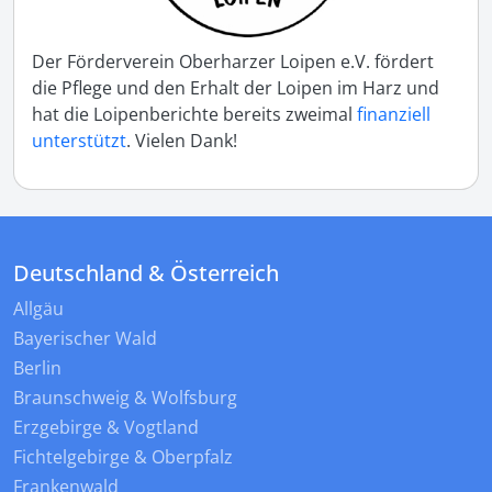
Der Förderverein Oberharzer Loipen e.V. fördert
die Pflege und den Erhalt der Loipen im Harz und
hat die Loipenberichte bereits zweimal
finanziell
unterstützt
. Vielen Dank!
Deutschland & Österreich
Allgäu
Bayerischer Wald
Berlin
Braunschweig & Wolfsburg
Erzgebirge & Vogtland
Fichtelgebirge & Oberpfalz
Frankenwald