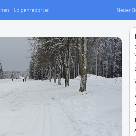
onen
Loipenreporter
Neuer B