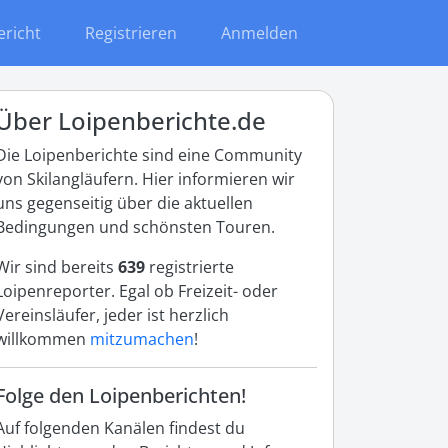
ericht
Registrieren
Anmelden
Über Loipenberichte.de
Die Loipenberichte sind eine Community
von Skilangläufern. Hier informieren wir
uns gegenseitig über die aktuellen
Bedingungen und schönsten Touren.
Wir sind bereits
639
registrierte
Loipenreporter. Egal ob Freizeit- oder
Vereinsläufer, jeder ist herzlich
willkommen
mitzumachen
!
Folge den Loipenberichten!
Auf folgenden Kanälen findest du