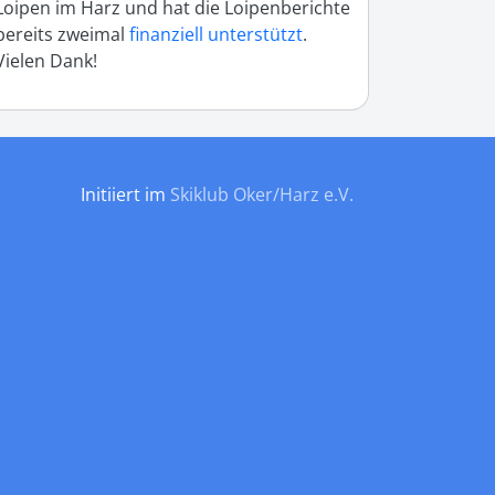
Loipen im Harz und hat die Loipenberichte
bereits zweimal
finanziell unterstützt
.
Vielen Dank!
Initiiert im
Skiklub Oker/Harz e.V.