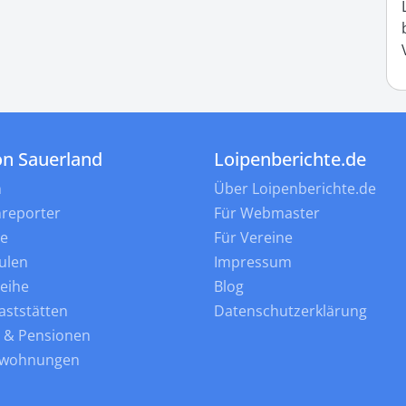
on Sauerland
Loipenberichte.de
n
Über Loipenberichte.de
nreporter
Für Webmaster
ne
Für Vereine
ulen
Impressum
leihe
Blog
aststätten
Datenschutzerklärung
s & Pensionen
nwohnungen