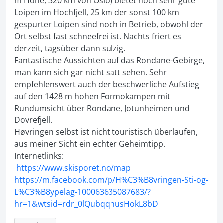
m Höhe, 320 km von Oslo) bietet noch sehr gute 
Loipen im Hochfjell, 25 km der sonst 100 km 
gespurter Loipen sind noch in Betrieb, obwohl der 
Ort selbst fast schneefrei ist. Nachts friert es 
derzeit, tagsüber dann sulzig.

Fantastische Aussichten auf das Rondane-Gebirge, 
man kann sich gar nicht satt sehen. Sehr 
empfehlenswert auch der beschwerliche Aufstieg 
auf den 1428 m hohen Formokampen mit 
Rundumsicht über Rondane, Jotunheimen und 
Dovrefjell.

Høvringen selbst ist nicht touristisch überlaufen, 
aus meiner Sicht ein echter Geheimtipp.

Internetlinks:

https://www.skisporet.no/map
https://m.facebook.com/p/H%C3%B8vringen-Sti-og-
L%C3%B8ypelag-100063635087683/?
hr=1&wtsid=rdr_0lQubqqhusHokL8bD