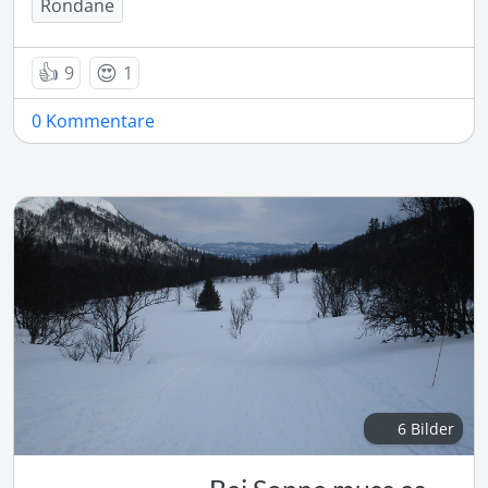
Rondane
👍
😍
9
1
0 Kommentare
6 Bilder