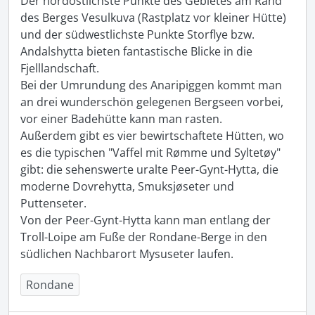
Der nordöstlichste Punkte des Gebietes am Rand 
des Berges Vesulkuva (Rastplatz vor kleiner Hütte) 
und der südwestlichste Punkte Storflye bzw. 
Andalshytta bieten fantastische Blicke in die 
Fjelllandschaft.

Bei der Umrundung des Anaripiggen kommt man 
an drei wunderschön gelegenen Bergseen vorbei, 
vor einer Badehütte kann man rasten.

Außerdem gibt es vier bewirtschaftete Hütten, wo 
es die typischen "Vaffel mit Rømme und Syltetøy" 
gibt: die sehenswerte uralte Peer-Gynt-Hytta, die 
moderne Dovrehytta, Smuksjøseter und 
Puttenseter.

Von der Peer-Gynt-Hytta kann man entlang der 
Troll-Loipe am Fuße der Rondane-Berge in den 
südlichen Nachbarort Mysuseter laufen. 
Rondane