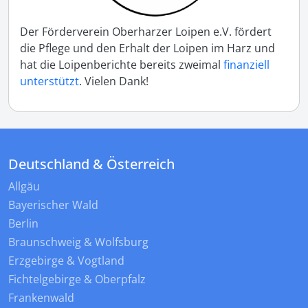
Der Förderverein Oberharzer Loipen e.V. fördert
die Pflege und den Erhalt der Loipen im Harz und
hat die Loipenberichte bereits zweimal
finanziell
unterstützt
. Vielen Dank!
Deutschland & Österreich
Allgäu
Bayerischer Wald
Berlin
Braunschweig & Wolfsburg
Erzgebirge & Vogtland
Fichtelgebirge & Oberpfalz
Frankenwald