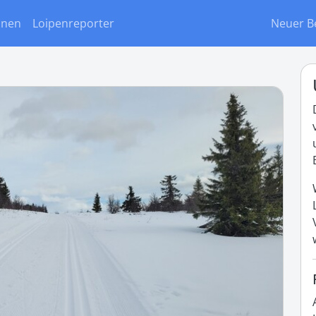
onen
Loipenreporter
Neuer B