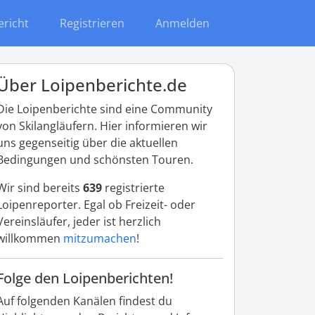
ericht
Registrieren
Anmelden
Über Loipenberichte.de
Die Loipenberichte sind eine Community
von Skilangläufern. Hier informieren wir
uns gegenseitig über die aktuellen
Bedingungen und schönsten Touren.
Wir sind bereits
639
registrierte
Loipenreporter. Egal ob Freizeit- oder
Vereinsläufer, jeder ist herzlich
willkommen
mitzumachen
!
Folge den Loipenberichten!
Auf folgenden Kanälen findest du