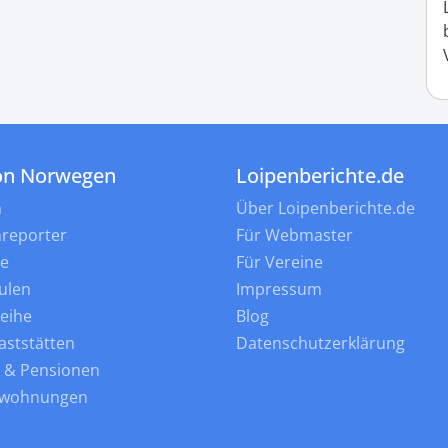
on Norwegen
Loipenberichte.de
n
Über Loipenberichte.de
nreporter
Für Webmaster
ne
Für Vereine
ulen
Impressum
leihe
Blog
aststätten
Datenschutzerklärung
s & Pensionen
nwohnungen