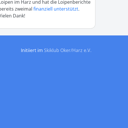
Loipen im Harz und hat die Loipenberichte
bereits zweimal
finanziell unterstützt
.
Vielen Dank!
Initiiert im
Skiklub Oker/Harz e.V.