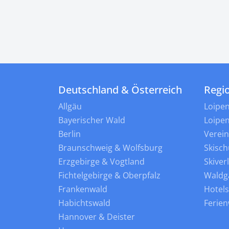
Deutschland & Österreich
Regi
Allgäu
Loipe
Bayerischer Wald
Loipe
Berlin
Verei
Braunschweig & Wolfsburg
Skisch
Erzgebirge & Vogtland
Skiver
Fichtelgebirge & Oberpfalz
Waldg
Frankenwald
Hotel
Habichtswald
Ferie
Hannover & Deister