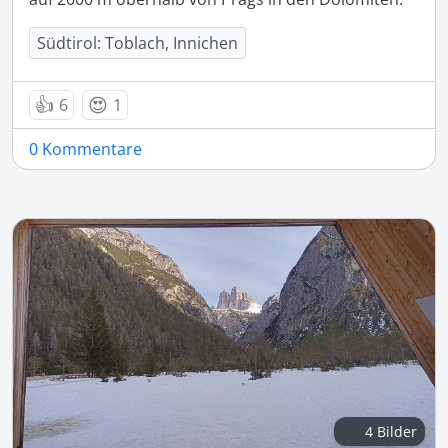
Südtirol: Toblach, Innichen
👍
😍
6
1
0 Kommentare
4 Bilder