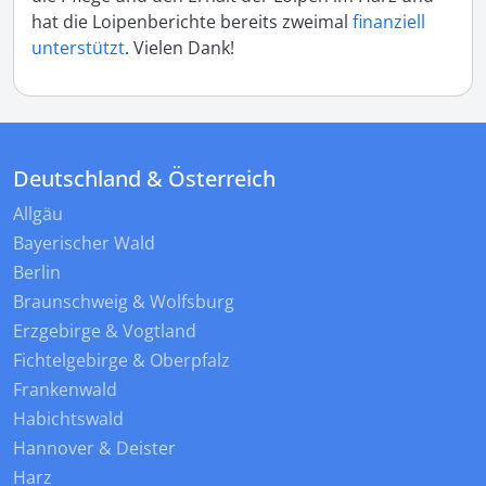
hat die Loipenberichte bereits zweimal
finanziell
unterstützt
. Vielen Dank!
Deutschland & Österreich
Allgäu
Bayerischer Wald
Berlin
Braunschweig & Wolfsburg
Erzgebirge & Vogtland
Fichtelgebirge & Oberpfalz
Frankenwald
Habichtswald
Hannover & Deister
Harz