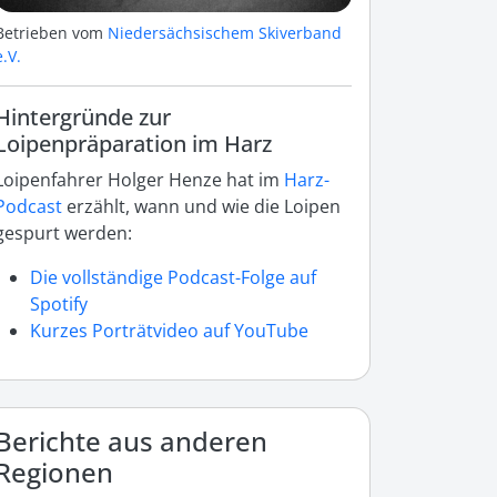
Betrieben vom
Niedersächsischem Skiverband
e.V.
Hintergründe zur
Loipenpräparation im Harz
Loipenfahrer Holger Henze hat im
Harz-
Podcast
erzählt, wann und wie die Loipen
gespurt werden:
Die vollständige Podcast-Folge auf
Spotify
Kurzes Porträtvideo auf YouTube
Berichte aus anderen
Regionen