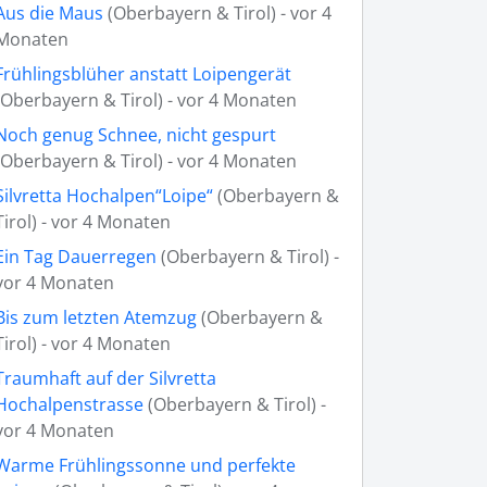
Aus die Maus
(Oberbayern & Tirol) - vor 4
Monaten
Frühlingsblüher anstatt Loipengerät
(Oberbayern & Tirol) - vor 4 Monaten
Noch genug Schnee, nicht gespurt
(Oberbayern & Tirol) - vor 4 Monaten
Silvretta Hochalpen“Loipe“
(Oberbayern &
Tirol) - vor 4 Monaten
Ein Tag Dauerregen
(Oberbayern & Tirol) -
vor 4 Monaten
Bis zum letzten Atemzug
(Oberbayern &
Tirol) - vor 4 Monaten
Traumhaft auf der Silvretta
Hochalpenstrasse
(Oberbayern & Tirol) -
vor 4 Monaten
Warme Frühlingssonne und perfekte