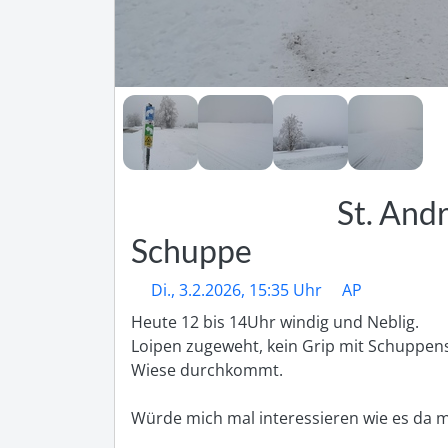
St. And
Schuppe
Di., 3.2.2026, 15:35 Uhr
AP
Heute 12 bis 14Uhr windig und Neblig. 

Loipen zugeweht, kein Grip mit Schuppensk
Wiese durchkommt.

Würde mich mal interessieren wie es da mi