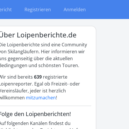
ericht
Registrieren
Anmelden
Über Loipenberichte.de
Die Loipenberichte sind eine Community
von Skilangläufern. Hier informieren wir
uns gegenseitig über die aktuellen
Bedingungen und schönsten Touren.
Wir sind bereits
639
registrierte
Loipenreporter. Egal ob Freizeit- oder
Vereinsläufer, jeder ist herzlich
willkommen
mitzumachen
!
Folge den Loipenberichten!
Auf folgenden Kanälen findest du