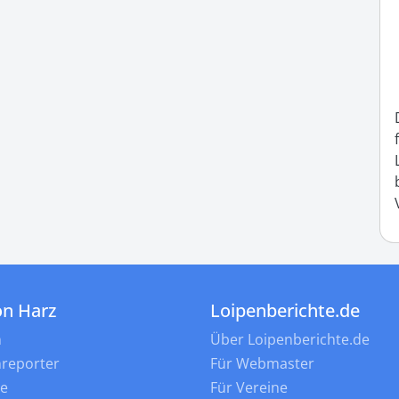
on Harz
Loipenberichte.de
n
Über Loipenberichte.de
nreporter
Für Webmaster
ne
Für Vereine