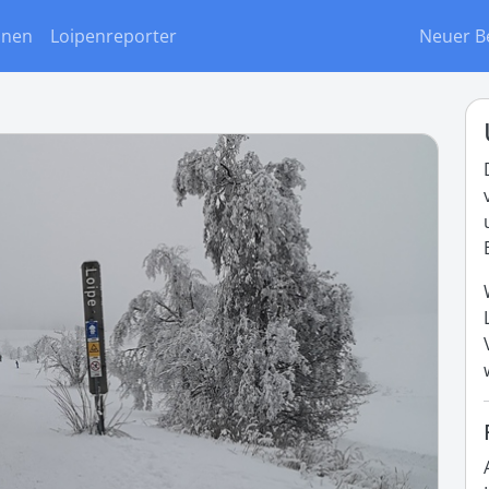
onen
Loipenreporter
Neuer B