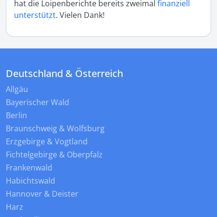
hat die Loipenberichte bereits zweimal
finanziell
unterstützt
. Vielen Dank!
Deutschland & Österreich
Allgäu
Bayerischer Wald
Berlin
Braunschweig & Wolfsburg
Erzgebirge & Vogtland
Fichtelgebirge & Oberpfalz
Frankenwald
Habichtswald
Hannover & Deister
Harz