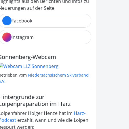
Highlights aus den Berichten und Infos zu
Neuerungen auf der Seite:
Facebook
Instagram
Sonnenberg-Webcam
Betrieben vom
Niedersächsischem Skiverband
e.V.
Hintergründe zur
Loipenpräparation im Harz
Loipenfahrer Holger Henze hat im
Harz-
Podcast
erzählt, wann und wie die Loipen
gespurt werden: