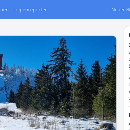
onen
Loipenreporter
Neuer B