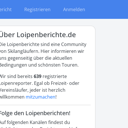
ericht
Registrieren
Anmelden
Über Loipenberichte.de
Die Loipenberichte sind eine Community
von Skilangläufern. Hier informieren wir
uns gegenseitig über die aktuellen
Bedingungen und schönsten Touren.
Wir sind bereits
639
registrierte
Loipenreporter. Egal ob Freizeit- oder
Vereinsläufer, jeder ist herzlich
willkommen
mitzumachen
!
Folge den Loipenberichten!
Auf folgenden Kanälen findest du