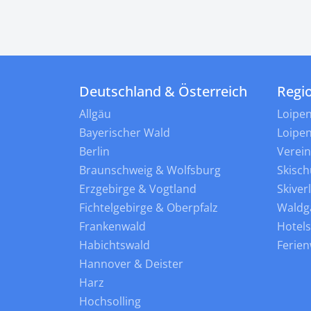
Deutschland & Österreich
Regi
Allgäu
Loipe
Bayerischer Wald
Loipe
Berlin
Verei
Braunschweig & Wolfsburg
Skisch
Erzgebirge & Vogtland
Skiver
Fichtelgebirge & Oberpfalz
Waldg
Frankenwald
Hotel
Habichtswald
Ferie
Hannover & Deister
Harz
Hochsolling