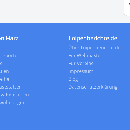
on Harz
Loipenberichte.de
n
Über Loipenberichte.de
nreporter
Für Webmaster
ne
Für Vereine
ulen
Impressum
leihe
Blog
aststätten
Datenschutzerklärung
s & Pensionen
nwohnungen