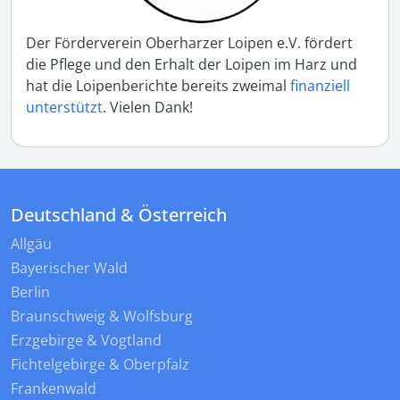
Der Förderverein Oberharzer Loipen e.V. fördert
die Pflege und den Erhalt der Loipen im Harz und
hat die Loipenberichte bereits zweimal
finanziell
unterstützt
. Vielen Dank!
Deutschland & Österreich
Allgäu
Bayerischer Wald
Berlin
Braunschweig & Wolfsburg
Erzgebirge & Vogtland
Fichtelgebirge & Oberpfalz
Frankenwald