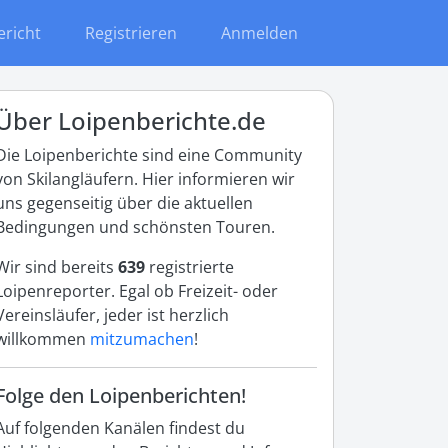
ericht
Registrieren
Anmelden
Über Loipenberichte.de
Die Loipenberichte sind eine Community
von Skilangläufern. Hier informieren wir
uns gegenseitig über die aktuellen
Bedingungen und schönsten Touren.
Wir sind bereits
639
registrierte
Loipenreporter. Egal ob Freizeit- oder
Vereinsläufer, jeder ist herzlich
willkommen
mitzumachen
!
Folge den Loipenberichten!
Auf folgenden Kanälen findest du