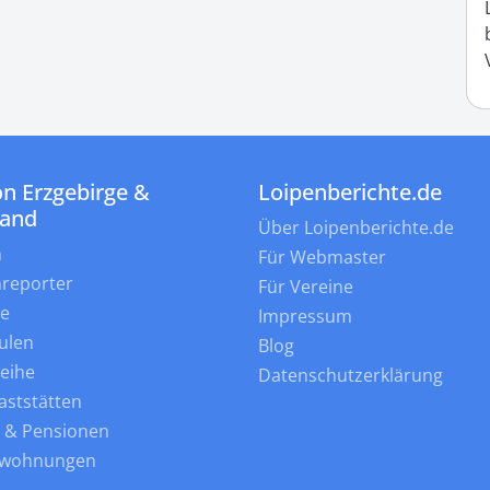
n Erzgebirge &
Loipenberichte.de
land
Über Loipenberichte.de
n
Für Webmaster
nreporter
Für Vereine
ne
Impressum
ulen
Blog
leihe
Datenschutzerklärung
aststätten
s & Pensionen
nwohnungen