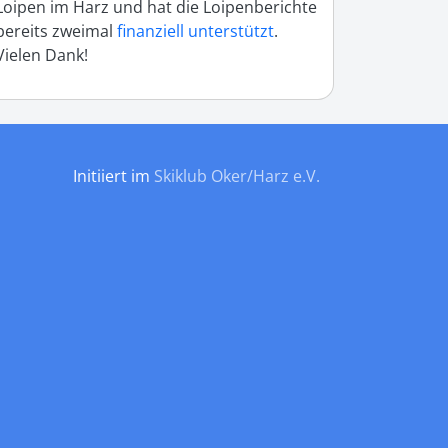
Loipen im Harz und hat die Loipenberichte
bereits zweimal
finanziell unterstützt
.
Vielen Dank!
Initiiert im
Skiklub Oker/Harz e.V.