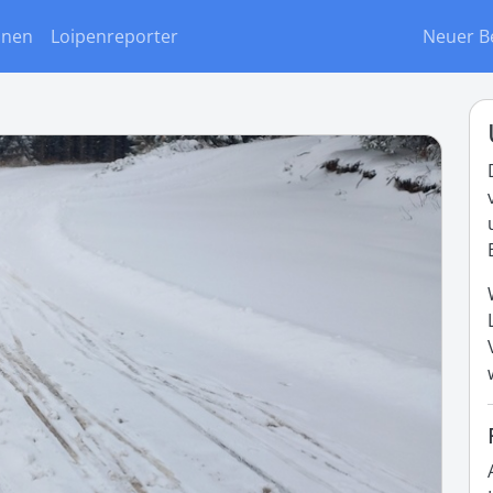
onen
Loipenreporter
Neuer B