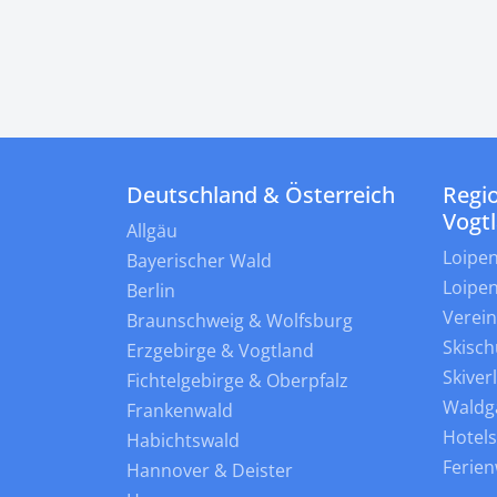
Deutschland & Österreich
Regio
Vogt
Allgäu
Loipe
Bayerischer Wald
Loipe
Berlin
Verei
Braunschweig & Wolfsburg
Skisch
Erzgebirge & Vogtland
Skiver
Fichtelgebirge & Oberpfalz
Waldg
Frankenwald
Hotel
Habichtswald
Ferie
Hannover & Deister