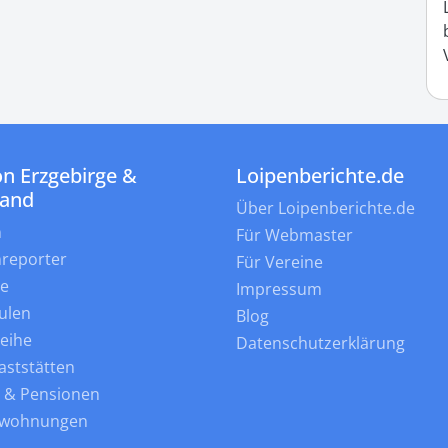
n Erzgebirge &
Loipenberichte.de
land
Über Loipenberichte.de
n
Für Webmaster
nreporter
Für Vereine
ne
Impressum
ulen
Blog
leihe
Datenschutzerklärung
aststätten
s & Pensionen
nwohnungen