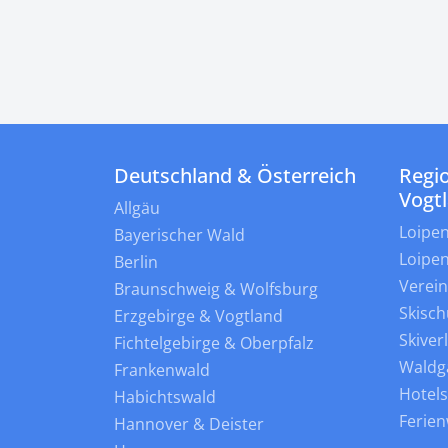
Deutschland & Österreich
Regio
Vogt
Allgäu
Loipe
Bayerischer Wald
Loipe
Berlin
Verei
Braunschweig & Wolfsburg
Skisch
Erzgebirge & Vogtland
Skiver
Fichtelgebirge & Oberpfalz
Waldg
Frankenwald
Hotel
Habichtswald
Ferie
Hannover & Deister