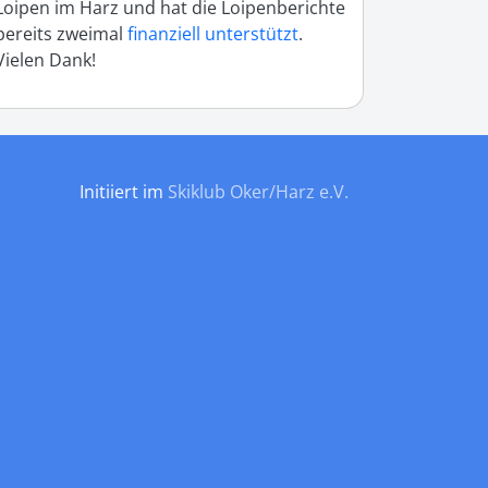
Loipen im Harz und hat die Loipenberichte
bereits zweimal
finanziell unterstützt
.
Vielen Dank!
Initiiert im
Skiklub Oker/Harz e.V.