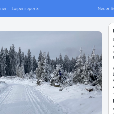
onen
Loipenreporter
Neuer B