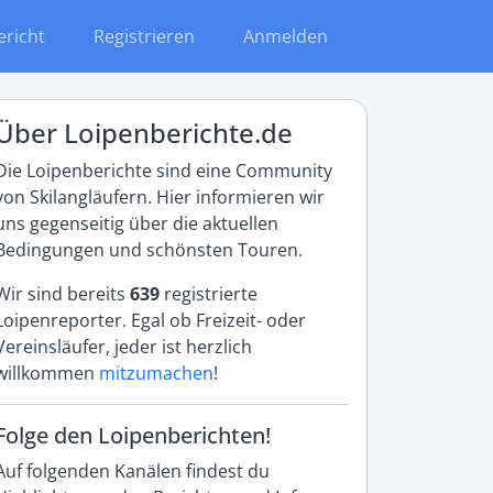
ericht
Registrieren
Anmelden
Über Loipenberichte.de
Die Loipenberichte sind eine Community
von Skilangläufern. Hier informieren wir
uns gegenseitig über die aktuellen
Bedingungen und schönsten Touren.
Wir sind bereits
639
registrierte
Loipenreporter. Egal ob Freizeit- oder
Vereinsläufer, jeder ist herzlich
willkommen
mitzumachen
!
Folge den Loipenberichten!
Auf folgenden Kanälen findest du