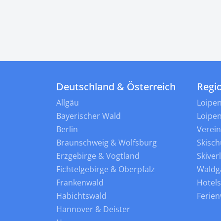
Deutschland & Österreich
Regi
Allgäu
Loipe
Bayerischer Wald
Loipe
Berlin
Verei
Braunschweig & Wolfsburg
Skisch
Erzgebirge & Vogtland
Skiver
Fichtelgebirge & Oberpfalz
Waldg
Frankenwald
Hotel
Habichtswald
Ferie
Hannover & Deister