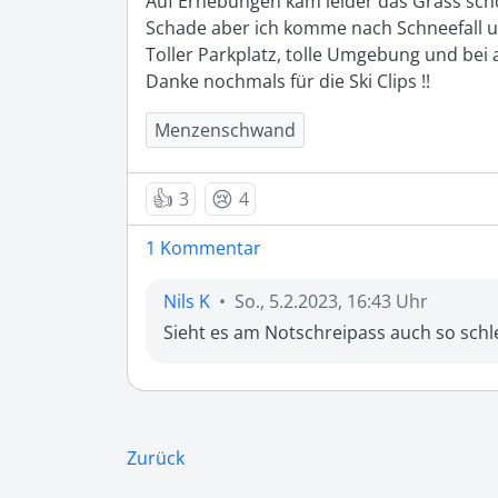
Auf Erhebungen kam leider das Grass scho
Schade aber ich komme nach Schneefall u
Toller Parkplatz, tolle Umgebung und bei a
Danke nochmals für die Ski Clips !! 
Menzenschwand
👍
😢
3
4
1 Kommentar
Nils K
•
So., 5.2.2023, 16:43 Uhr
Sieht es am Notschreipass auch so schl
Zurück