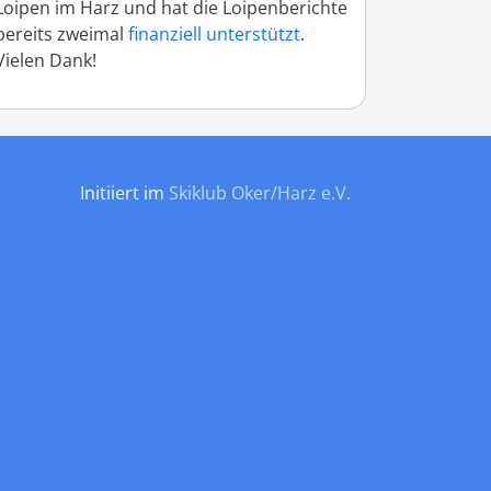
Loipen im Harz und hat die Loipenberichte
bereits zweimal
finanziell unterstützt
.
Vielen Dank!
Initiiert im
Skiklub Oker/Harz e.V.