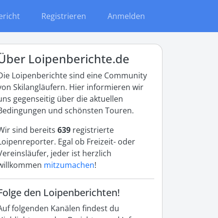
ericht
Registrieren
Anmelden
Über Loipenberichte.de
Die Loipenberichte sind eine Community
von Skilangläufern. Hier informieren wir
uns gegenseitig über die aktuellen
Bedingungen und schönsten Touren.
Wir sind bereits
639
registrierte
Loipenreporter. Egal ob Freizeit- oder
Vereinsläufer, jeder ist herzlich
willkommen
mitzumachen
!
Folge den Loipenberichten!
Auf folgenden Kanälen findest du