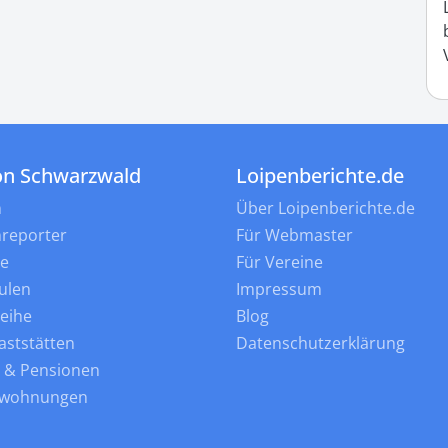
on Schwarzwald
Loipenberichte.de
n
Über Loipenberichte.de
nreporter
Für Webmaster
ne
Für Vereine
ulen
Impressum
leihe
Blog
aststätten
Datenschutzerklärung
s & Pensionen
nwohnungen