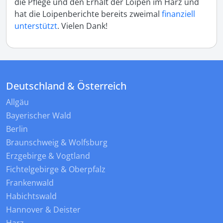
die Pflege und den Erhalt der Loipen im Harz und
hat die Loipenberichte bereits zweimal
finanziell
unterstützt
. Vielen Dank!
Deutschland & Österreich
Allgäu
Bayerischer Wald
Berlin
Braunschweig & Wolfsburg
Erzgebirge & Vogtland
Fichtelgebirge & Oberpfalz
Frankenwald
Habichtswald
Hannover & Deister