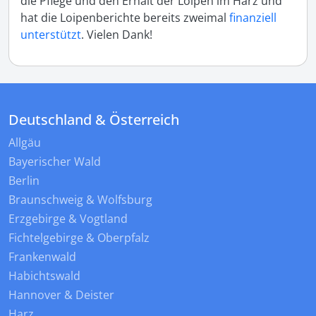
die Pflege und den Erhalt der Loipen im Harz und
hat die Loipenberichte bereits zweimal
finanziell
unterstützt
. Vielen Dank!
Deutschland & Österreich
Allgäu
Bayerischer Wald
Berlin
Braunschweig & Wolfsburg
Erzgebirge & Vogtland
Fichtelgebirge & Oberpfalz
Frankenwald
Habichtswald
Hannover & Deister
Harz