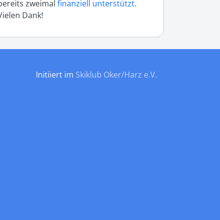
bereits zweimal
finanziell unterstützt
.
Vielen Dank!
Initiiert im
Skiklub Oker/Harz e.V.