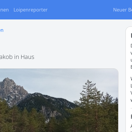
onen
Loipenreporter
Neuer B
en
Jakob in Haus