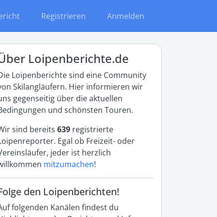
ericht
Registrieren
Anmelden
Über Loipenberichte.de
Die Loipenberichte sind eine Community
von Skilangläufern. Hier informieren wir
uns gegenseitig über die aktuellen
Bedingungen und schönsten Touren.
Wir sind bereits
639
registrierte
Loipenreporter. Egal ob Freizeit- oder
Vereinsläufer, jeder ist herzlich
willkommen
mitzumachen
!
Folge den Loipenberichten!
Auf folgenden Kanälen findest du