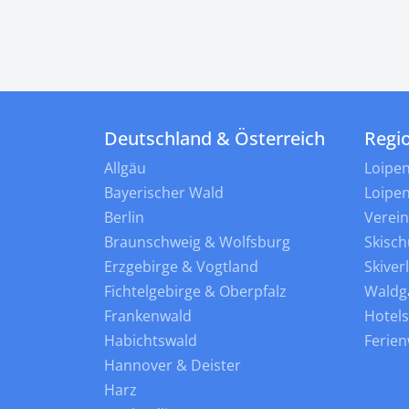
Deutschland & Österreich
Regi
Allgäu
Loipe
Bayerischer Wald
Loipe
Berlin
Verei
Braunschweig & Wolfsburg
Skisch
Erzgebirge & Vogtland
Skiver
Fichtelgebirge & Oberpfalz
Waldg
Frankenwald
Hotel
Habichtswald
Ferie
Hannover & Deister
Harz