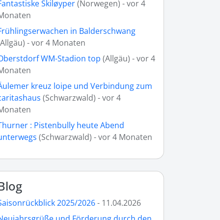
Fantastiske Skiløyper
(Norwegen) - vor 4
Monaten
Frühlingserwachen in Balderschwang
(Allgäu) - vor 4 Monaten
Oberstdorf WM-Stadion top
(Allgäu) - vor 4
Monaten
Äulemer kreuz loipe und Verbindung zum
caritashaus
(Schwarzwald) - vor 4
Monaten
Thurner : Pistenbully heute Abend
unterwegs
(Schwarzwald) - vor 4 Monaten
Blog
Saisonrückblick 2025/2026
- 11.04.2026
Neujahrsgrüße und Förderung durch den