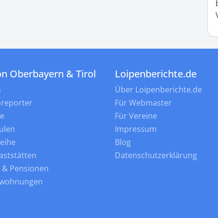
on Oberbayern & Tirol
Loipenberichte.de
n
Über Loipenberichte.de
nreporter
Für Webmaster
ne
Für Vereine
ulen
Impressum
leihe
Blog
aststätten
Datenschutzerklärung
s & Pensionen
nwohnungen