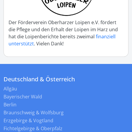
Der Förderverein Oberharzer Loipen e.V. fördert
die Pflege und den Erhalt der Loipen im Harz und
hat die Loipenberichte bereits zweimal
finanziell
unterstützt
. Vielen Dank!
Deutschland & Österreich
Allgäu
Bayerischer Wald
Berlin
Braunschweig & Wolfsburg
Erzgebirge & Vogtland
Fichtelgebirge & Oberpfalz