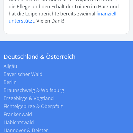
die Pflege und den Erhalt der Loipen im Harz und
hat die Loipenberichte bereits zweimal
finanziell
unterstützt
. Vielen Dank!
Deutschland & Österreich
Allgäu
Bayerischer Wald
Berlin
Braunschweig & Wolfsburg
Erzgebirge & Vogtland
Fichtelgebirge & Oberpfalz
Frankenwald
Habichtswald
Hannover & Deister