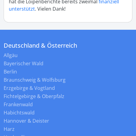
hat die Loipenberichte bereits zweimal
finanziell
unterstützt
. Vielen Dank!
Deutschland & Österreich
Allgäu
Bayerischer Wald
Berlin
Braunschweig & Wolfsburg
Erzgebirge & Vogtland
Fichtelgebirge & Oberpfalz
Frankenwald
Habichtswald
Hannover & Deister
Harz