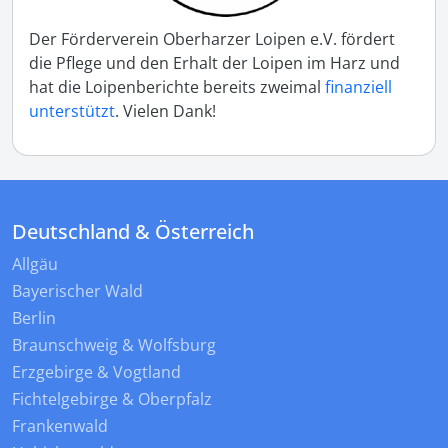
Der Förderverein Oberharzer Loipen e.V. fördert
die Pflege und den Erhalt der Loipen im Harz und
hat die Loipenberichte bereits zweimal
finanziell
unterstützt
. Vielen Dank!
Deutschland & Österreich
Allgäu
Bayerischer Wald
Berlin
Braunschweig & Wolfsburg
Erzgebirge & Vogtland
Fichtelgebirge & Oberpfalz
Frankenwald