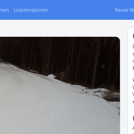
onen
Loipenreporter
Neuer B