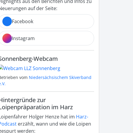
Highlights aus den Berichten und Infos zu
Neuerungen auf der Seite:
Facebook
Instagram
Sonnenberg-Webcam
Betrieben vom
Niedersächsischem Skiverband
e.V.
Hintergründe zur
Loipenpräparation im Harz
Loipenfahrer Holger Henze hat im
Harz-
Podcast
erzählt, wann und wie die Loipen
gespurt werden: