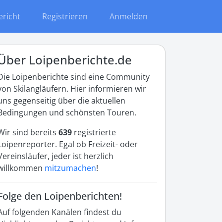
ericht
Registrieren
Anmelden
Über Loipenberichte.de
Die Loipenberichte sind eine Community
von Skilangläufern. Hier informieren wir
uns gegenseitig über die aktuellen
Bedingungen und schönsten Touren.
Wir sind bereits
639
registrierte
Loipenreporter. Egal ob Freizeit- oder
Vereinsläufer, jeder ist herzlich
willkommen
mitzumachen
!
Folge den Loipenberichten!
Auf folgenden Kanälen findest du