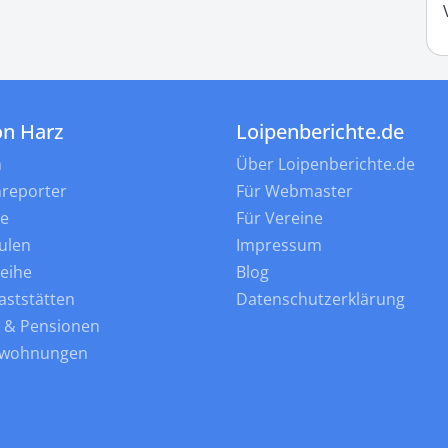
on Harz
Loipenberichte.de
n
Über Loipenberichte.de
nreporter
Für Webmaster
ne
Für Vereine
ulen
Impressum
leihe
Blog
aststätten
Datenschutzerklärung
s & Pensionen
nwohnungen