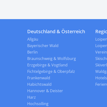
Deutschland & Österreich
Regi
Allgäu
Loipe
Bayerischer Wald
Loipe
Berlin
Verei
Braunschweig & Wolfsburg
Skisch
Erzgebirge & Vogtland
Skiver
Fichtelgebirge & Oberpfalz
Waldg
Frankenwald
Hotel
Habichtswald
Ferie
Hannover & Deister
Harz
Hochsolling