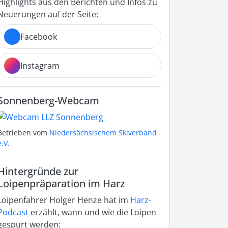
Highlights aus den Berichten und Infos zu
Neuerungen auf der Seite:
Facebook
Instagram
Sonnenberg-Webcam
Betrieben vom
Niedersächsischem Skiverband
e.V.
Hintergründe zur
Loipenpräparation im Harz
Loipenfahrer Holger Henze hat im
Harz-
Podcast
erzählt, wann und wie die Loipen
gespurt werden: