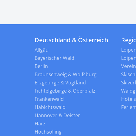
Deutschland & Österreich
Regi
Allgäu
Loipe
Bayerischer Wald
Loipe
Berlin
Verei
Braunschweig & Wolfsburg
Skisch
Erzgebirge & Vogtland
Skiver
Fichtelgebirge & Oberpfalz
Waldg
Frankenwald
Hotel
Habichtswald
Ferie
Hannover & Deister
Harz
Hochsolling