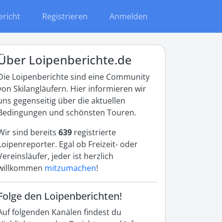
ericht
Registrieren
Anmelden
Über Loipenberichte.de
Die Loipenberichte sind eine Community
von Skilangläufern. Hier informieren wir
uns gegenseitig über die aktuellen
Bedingungen und schönsten Touren.
Wir sind bereits
639
registrierte
Loipenreporter. Egal ob Freizeit- oder
Vereinsläufer, jeder ist herzlich
willkommen
mitzumachen
!
Folge den Loipenberichten!
Auf folgenden Kanälen findest du