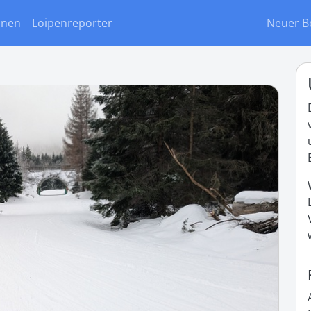
onen
Loipenreporter
Neuer B