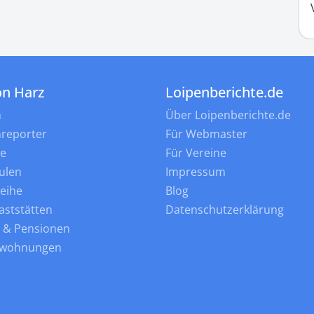
on Harz
Loipenberichte.de
n
Über Loipenberichte.de
nreporter
Für Webmaster
ne
Für Vereine
ulen
Impressum
leihe
Blog
aststätten
Datenschutzerklärung
s & Pensionen
nwohnungen