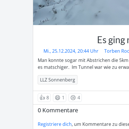
Es ging
Mi., 25.12.2024, 20:44 Uhr
Torben Roo
Man konnte sogar mit Abstrichen die 5km
es matschiger.  Im Tunnel war wie zu erw
LLZ Sonnenberg
👍
😄
😢
8
1
4
0 Kommentare
Registriere dich
, um Kommentare zu diese