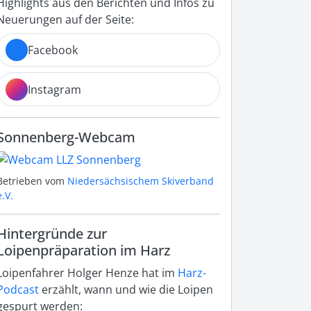
Highlights aus den Berichten und Infos zu
Neuerungen auf der Seite:
Facebook
Instagram
Sonnenberg-Webcam
Betrieben vom
Niedersächsischem Skiverband
e.V.
Hintergründe zur
Loipenpräparation im Harz
Loipenfahrer Holger Henze hat im
Harz-
Podcast
erzählt, wann und wie die Loipen
gespurt werden: