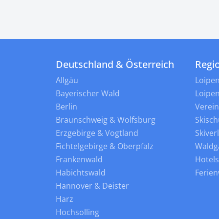
Deutschland & Österreich
Regi
Allgäu
Loipe
Bayerischer Wald
Loipe
Berlin
Verei
Braunschweig & Wolfsburg
Skisch
Erzgebirge & Vogtland
Skiver
Fichtelgebirge & Oberpfalz
Waldg
Frankenwald
Hotel
Habichtswald
Ferie
Hannover & Deister
Harz
Hochsolling