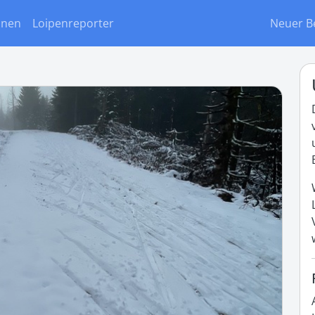
onen
Loipenreporter
Neuer B