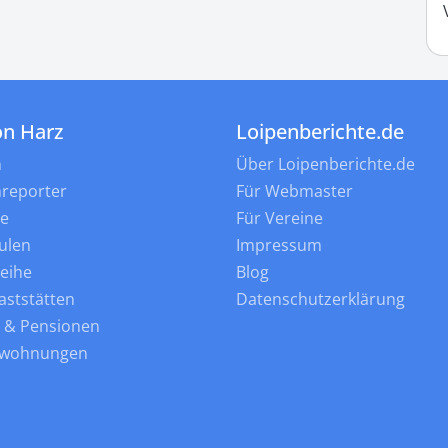
on Harz
Loipenberichte.de
n
Über Loipenberichte.de
nreporter
Für Webmaster
ne
Für Vereine
ulen
Impressum
leihe
Blog
aststätten
Datenschutzerklärung
s & Pensionen
nwohnungen