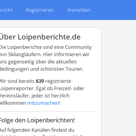
ericht
Registrieren
Anmelden
Über Loipenberichte.de
Die Loipenberichte sind eine Community
von Skilangläufern. Hier informieren wir
uns gegenseitig über die aktuellen
Bedingungen und schönsten Touren.
Wir sind bereits
639
registrierte
Loipenreporter. Egal ob Freizeit- oder
Vereinsläufer, jeder ist herzlich
willkommen
mitzumachen
!
Folge den Loipenberichten!
Auf folgenden Kanälen findest du