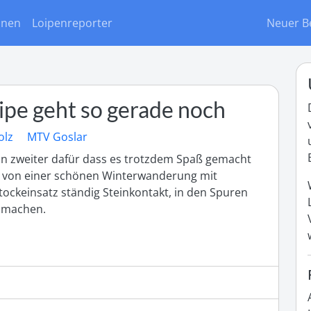
onen
Loipenreporter
Neuer B
ipe geht so gerade noch
olz
MTV Goslar
in zweiter dafür dass es trotzdem Spaß gemacht 
an von einer schönen Winterwanderung mit 
ckeinsatz ständig Steinkontakt, in den Spuren  
g machen. 