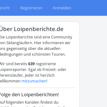
ericht
Registrieren
Anmelden
Über Loipenberichte.de
Die Loipenberichte sind eine Community
von Skilangläufern. Hier informieren wir
uns gegenseitig über die aktuellen
Bedingungen und schönsten Touren.
Wir sind bereits
639
registrierte
Loipenreporter. Egal ob Freizeit- oder
Vereinsläufer, jeder ist herzlich
willkommen
mitzumachen
!
Folge den Loipenberichten!
Auf folgenden Kanälen findest du