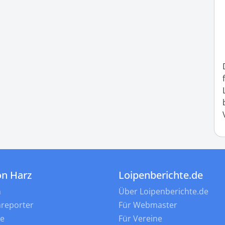
on Harz
Loipenberichte.de
n
Über Loipenberichte.de
nreporter
Für Webmaster
ne
Für Vereine