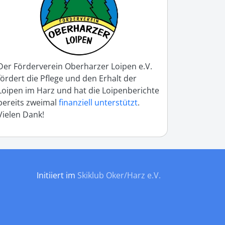
Der Förderverein Oberharzer Loipen e.V.
fördert die Pflege und den Erhalt der
Loipen im Harz und hat die Loipenberichte
bereits zweimal
finanziell unterstützt
.
Vielen Dank!
Initiiert im
Skiklub Oker/Harz e.V.