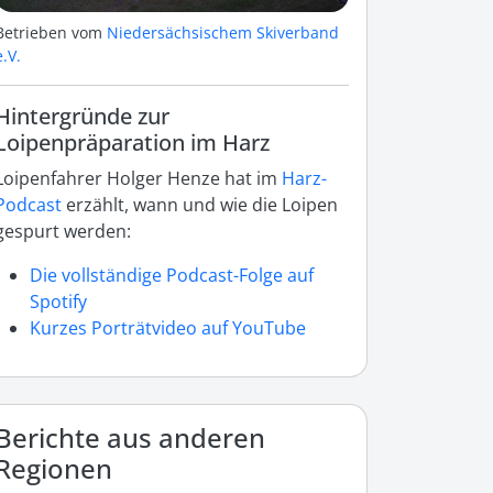
Betrieben vom
Niedersächsischem Skiverband
e.V.
Hintergründe zur
Loipenpräparation im Harz
Loipenfahrer Holger Henze hat im
Harz-
Podcast
erzählt, wann und wie die Loipen
gespurt werden:
Die vollständige Podcast-Folge auf
Spotify
Kurzes Porträtvideo auf YouTube
Berichte aus anderen
Regionen