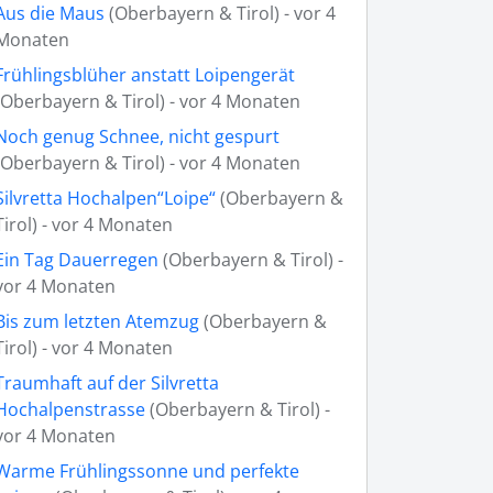
Aus die Maus
(Oberbayern & Tirol) - vor 4
Monaten
Frühlingsblüher anstatt Loipengerät
(Oberbayern & Tirol) - vor 4 Monaten
Noch genug Schnee, nicht gespurt
(Oberbayern & Tirol) - vor 4 Monaten
Silvretta Hochalpen“Loipe“
(Oberbayern &
Tirol) - vor 4 Monaten
Ein Tag Dauerregen
(Oberbayern & Tirol) -
vor 4 Monaten
Bis zum letzten Atemzug
(Oberbayern &
Tirol) - vor 4 Monaten
Traumhaft auf der Silvretta
Hochalpenstrasse
(Oberbayern & Tirol) -
vor 4 Monaten
Warme Frühlingssonne und perfekte