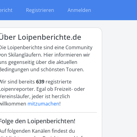
ericht
Registrieren
Anmelden
Über Loipenberichte.de
Die Loipenberichte sind eine Community
von Skilangläufern. Hier informieren wir
uns gegenseitig über die aktuellen
Bedingungen und schönsten Touren.
Wir sind bereits
639
registrierte
Loipenreporter. Egal ob Freizeit- oder
Vereinsläufer, jeder ist herzlich
willkommen
mitzumachen
!
Folge den Loipenberichten!
Auf folgenden Kanälen findest du