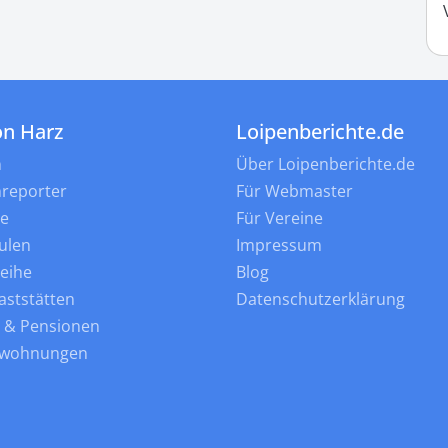
on Harz
Loipenberichte.de
n
Über Loipenberichte.de
nreporter
Für Webmaster
ne
Für Vereine
ulen
Impressum
leihe
Blog
aststätten
Datenschutzerklärung
s & Pensionen
nwohnungen