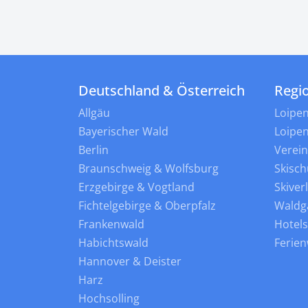
Deutschland & Österreich
Regi
Allgäu
Loipe
Bayerischer Wald
Loipe
Berlin
Verei
Braunschweig & Wolfsburg
Skisch
Erzgebirge & Vogtland
Skiver
Fichtelgebirge & Oberpfalz
Waldg
Frankenwald
Hotel
Habichtswald
Ferie
Hannover & Deister
Harz
Hochsolling