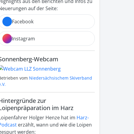
Highlights aus den Berichten und Infos zu
Neuerungen auf der Seite:
Facebook
Instagram
Sonnenberg-Webcam
Betrieben vom
Niedersächsischem Skiverband
e.V.
Hintergründe zur
Loipenpräparation im Harz
Loipenfahrer Holger Henze hat im
Harz-
Podcast
erzählt, wann und wie die Loipen
gespurt werden: