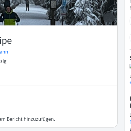
ipe
mann
sig!
m Bericht hinzuzufügen.