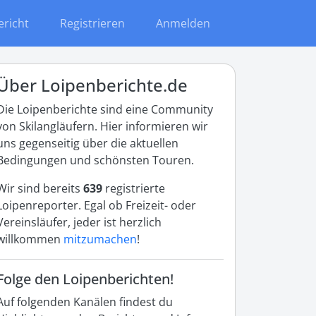
ericht
Registrieren
Anmelden
Über Loipenberichte.de
Die Loipenberichte sind eine Community
von Skilangläufern. Hier informieren wir
uns gegenseitig über die aktuellen
Bedingungen und schönsten Touren.
Wir sind bereits
639
registrierte
Loipenreporter. Egal ob Freizeit- oder
Vereinsläufer, jeder ist herzlich
willkommen
mitzumachen
!
Folge den Loipenberichten!
Auf folgenden Kanälen findest du