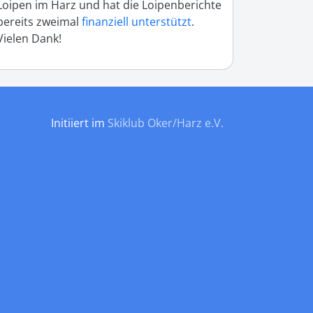
Loipen im Harz und hat die Loipenberichte
bereits zweimal
finanziell unterstützt
.
Vielen Dank!
Initiiert im
Skiklub Oker/Harz e.V.