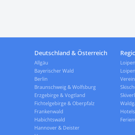
Deutschland & Österreich
Regi
Allgäu
Loipe
Bayerischer Wald
Loipe
Berlin
Verei
Braunschweig & Wolfsburg
Skisch
Erzgebirge & Vogtland
Skiver
Fichtelgebirge & Oberpfalz
Waldg
Frankenwald
Hotel
Habichtswald
Ferie
Hannover & Deister