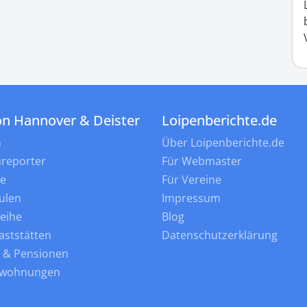
on Hannover & Deister
Loipenberichte.de
n
Über Loipenberichte.de
nreporter
Für Webmaster
ne
Für Vereine
ulen
Impressum
leihe
Blog
aststätten
Datenschutzerklärung
s & Pensionen
nwohnungen