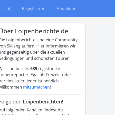
ericht
Registrieren
Anmelden
Über Loipenberichte.de
Die Loipenberichte sind eine Community
von Skilangläufern. Hier informieren wir
uns gegenseitig über die aktuellen
Bedingungen und schönsten Touren.
Wir sind bereits
639
registrierte
Loipenreporter. Egal ob Freizeit- oder
Vereinsläufer, jeder ist herzlich
willkommen
mitzumachen
!
Folge den Loipenberichten!
Auf folgenden Kanälen findest du