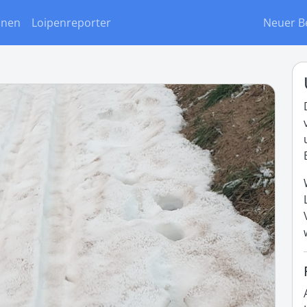
onen
Loipenreporter
Neuer B