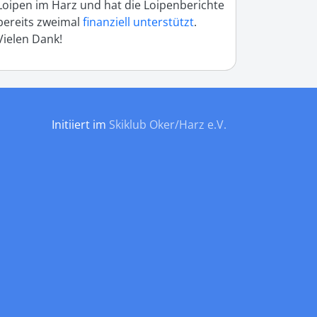
Loipen im Harz und hat die Loipenberichte
bereits zweimal
finanziell unterstützt
.
Vielen Dank!
Initiiert im
Skiklub Oker/Harz e.V.