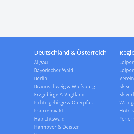
Deutschland & Österreich
Regi
Allgäu
Loipe
Bayerischer Wald
Loipe
Berlin
Verei
Braunschweig & Wolfsburg
Skisch
Erzgebirge & Vogtland
Skiver
Fichtelgebirge & Oberpfalz
Waldg
Frankenwald
Hotel
Habichtswald
Ferie
Hannover & Deister