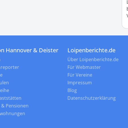
on Hannover & Deister
Loipenberichte.de
n
Über Loipenberichte.de
nreporter
Für Webmaster
ne
Für Vereine
ulen
Impressum
leihe
Blog
aststätten
Datenschutzerklärung
s & Pensionen
nwohnungen