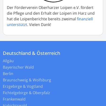
Der Förderverein Oberharzer Loipen e.V. fördert
die Pflege und den Erhalt der Loipen im Harz und
hat die Loipenberichte bereits zweimal
finanziell
unterstützt
. Vielen Dank!
Deutschland & Österreich
Allgäu
Bayerischer Wald
Berlin
Braunschweig & Wolfsburg
Erzgebirge & Vogtland
Fichtelgebirge & Oberpfalz
Frankenwald
Habichtswald