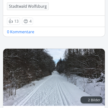
Stadtwald Wolfsburg
👍
😍
13
4
0 Kommentare
2 Bilder