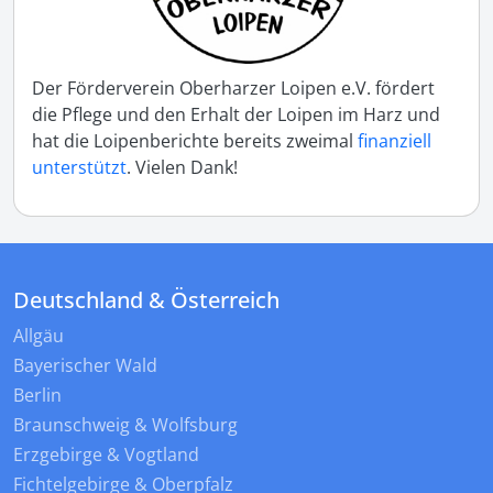
Der Förderverein Oberharzer Loipen e.V. fördert
die Pflege und den Erhalt der Loipen im Harz und
hat die Loipenberichte bereits zweimal
finanziell
unterstützt
. Vielen Dank!
Deutschland & Österreich
Allgäu
Bayerischer Wald
Berlin
Braunschweig & Wolfsburg
Erzgebirge & Vogtland
Fichtelgebirge & Oberpfalz