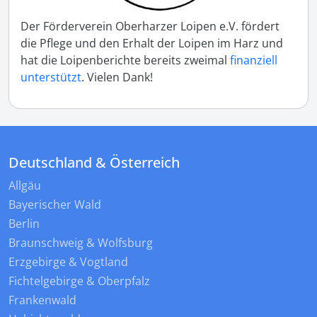
Der Förderverein Oberharzer Loipen e.V. fördert
die Pflege und den Erhalt der Loipen im Harz und
hat die Loipenberichte bereits zweimal
finanziell
unterstützt
. Vielen Dank!
Deutschland & Österreich
Allgäu
Bayerischer Wald
Berlin
Braunschweig & Wolfsburg
Erzgebirge & Vogtland
Fichtelgebirge & Oberpfalz
Frankenwald