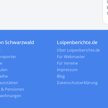
on Schwarzwald
Loipenberichte.de
n
Über Loipenberichte.de
nreporter
Für Webmaster
ne
Für Vereine
ulen
Impressum
leihe
Blog
aststätten
Datenschutzerklärung
s & Pensionen
nwohnungen