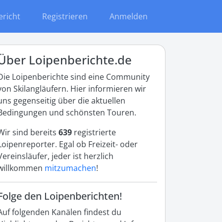
ericht
Registrieren
Anmelden
Über Loipenberichte.de
Die Loipenberichte sind eine Community
von Skilangläufern. Hier informieren wir
uns gegenseitig über die aktuellen
Bedingungen und schönsten Touren.
Wir sind bereits
639
registrierte
Loipenreporter. Egal ob Freizeit- oder
Vereinsläufer, jeder ist herzlich
willkommen
mitzumachen
!
Folge den Loipenberichten!
Auf folgenden Kanälen findest du