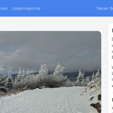
onen
Loipenreporter
Neuer B