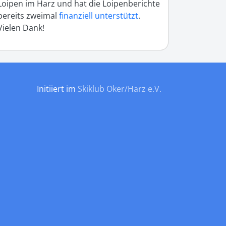
Loipen im Harz und hat die Loipenberichte
bereits zweimal
finanziell unterstützt
.
Vielen Dank!
Initiiert im
Skiklub Oker/Harz e.V.