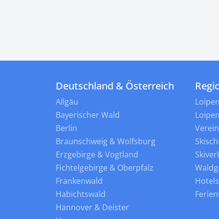
Deutschland & Österreich
Regi
Allgäu
Loipe
Bayerischer Wald
Loipe
Berlin
Verei
Braunschweig & Wolfsburg
Skisch
Erzgebirge & Vogtland
Skiver
Fichtelgebirge & Oberpfalz
Waldg
Frankenwald
Hotel
Habichtswald
Ferie
Hannover & Deister