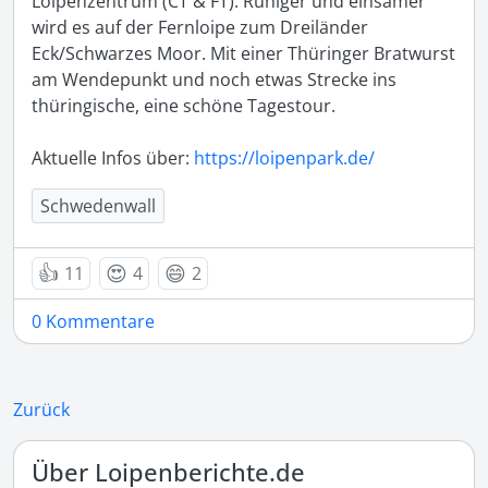
Loipenzentrum (CT & FT). Ruhiger und einsamer 
wird es auf der Fernloipe zum Dreiländer 
Eck/Schwarzes Moor. Mit einer Thüringer Bratwurst 
am Wendepunkt und noch etwas Strecke ins 
thüringische, eine schöne Tagestour.

Aktuelle Infos über: 
https://loipenpark.de/
Schwedenwall
👍
😍
😄
11
4
2
0 Kommentare
Zurück
Über Loipenberichte.de