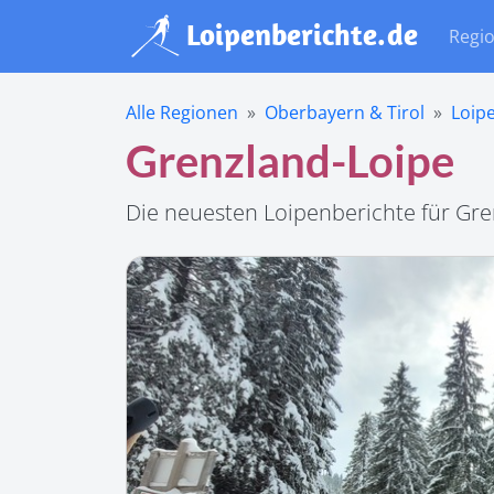
Regi
Alle Regionen
Oberbayern & Tirol
Loip
Grenzland-Loipe
Die neuesten Loipenberichte für Gr