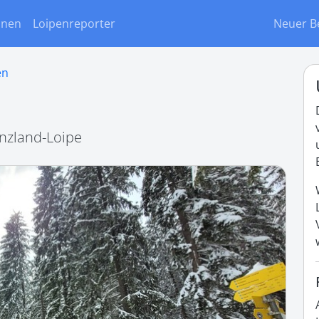
onen
Loipenreporter
Neuer B
en
enzland-Loipe