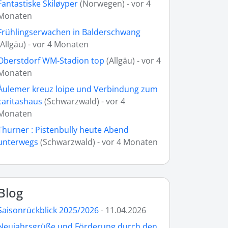
Fantastiske Skiløyper
(Norwegen) - vor 4
Monaten
Frühlingserwachen in Balderschwang
(Allgäu) - vor 4 Monaten
Oberstdorf WM-Stadion top
(Allgäu) - vor 4
Monaten
Äulemer kreuz loipe und Verbindung zum
caritashaus
(Schwarzwald) - vor 4
Monaten
Thurner : Pistenbully heute Abend
unterwegs
(Schwarzwald) - vor 4 Monaten
Blog
Saisonrückblick 2025/2026
- 11.04.2026
Neujahrsgrüße und Förderung durch den