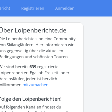
ericht
Registrieren
Anmelden
Über Loipenberichte.de
Die Loipenberichte sind eine Community
von Skilangläufern. Hier informieren wir
uns gegenseitig über die aktuellen
Bedingungen und schönsten Touren.
Wir sind bereits
639
registrierte
Loipenreporter. Egal ob Freizeit- oder
Vereinsläufer, jeder ist herzlich
willkommen
mitzumachen
!
Folge den Loipenberichten!
Auf folgenden Kanälen findest du