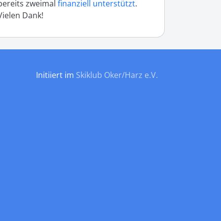
bereits zweimal
finanziell unterstützt
.
Vielen Dank!
Initiiert im
Skiklub Oker/Harz e.V.