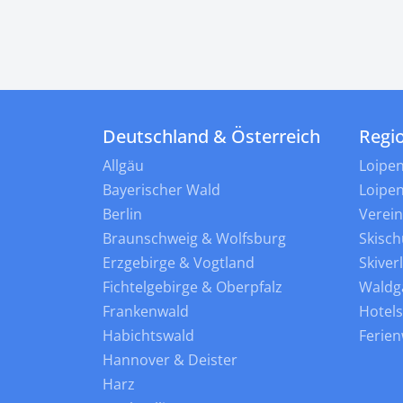
Deutschland & Österreich
Regi
Allgäu
Loipe
Bayerischer Wald
Loipe
Berlin
Verei
Braunschweig & Wolfsburg
Skisch
Erzgebirge & Vogtland
Skiver
Fichtelgebirge & Oberpfalz
Waldg
Frankenwald
Hotel
Habichtswald
Ferie
Hannover & Deister
Harz