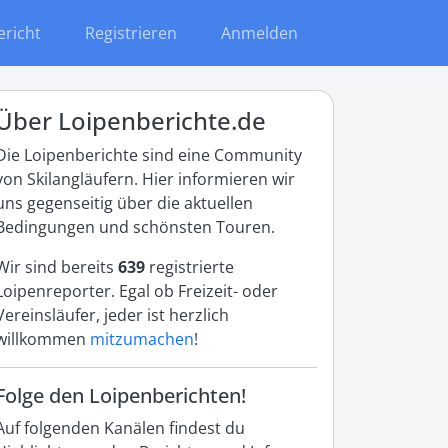
ericht
Registrieren
Anmelden
Über Loipenberichte.de
Die Loipenberichte sind eine Community
von Skilangläufern. Hier informieren wir
uns gegenseitig über die aktuellen
Bedingungen und schönsten Touren.
Wir sind bereits
639
registrierte
Loipenreporter. Egal ob Freizeit- oder
Vereinsläufer, jeder ist herzlich
willkommen
mitzumachen
!
Folge den Loipenberichten!
Auf folgenden Kanälen findest du