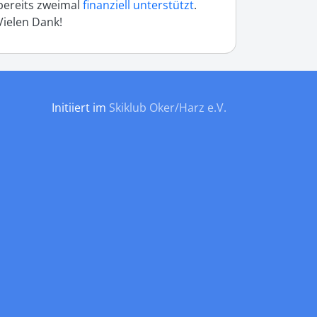
bereits zweimal
finanziell unterstützt
.
Vielen Dank!
Initiiert im
Skiklub Oker/Harz e.V.